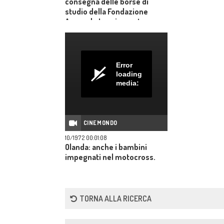
consegna delle borse di
studio della Fondazione
Armando Lucci e conte
Cesare di Acquarone
Error
loading
media:
CINEMONDO
10/1972 00:01:08
Olanda: anche i bambini
impegnati nel motocross.
TORNA ALLA RICERCA