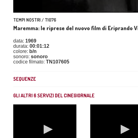
TEMPI NOSTRI / T1076
Maremma: le riprese del nuovo film di Eriprando Vi
data:
1969
durata:
00:01:12
colore:
b/n
sonoro:
sonoro
codice filmato:
TN107605
SEQUENZE
GLI ALTRI
6
SERVIZI DEL CINEGIORNALE