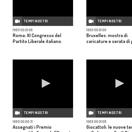
TEMPI NOSTRI
TEMPI NOSTRI
1969 00:01:06
1969 00:01:00
Roma: XI Congresso del
Bruxelles: mostra di
Partito Liberale italiano.
caricature e serata di 
TEMPI NOSTRI
TEMPI NOSTRI
1969 00:00:31
1969 00:01:08
Assegnati i Premio
Giocattoli: le nuove 