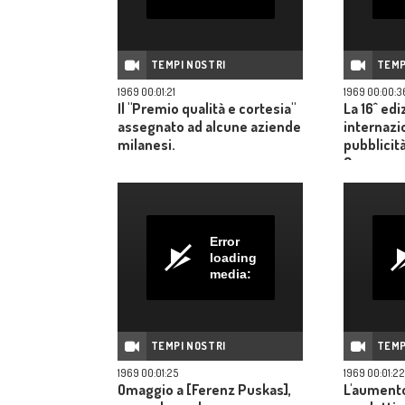
TEMPI NOSTRI
TEMP
1969 00:01:21
1969 00:00:3
Il "Premio qualità e cortesia"
La 16^ edi
assegnato ad alcune aziende
internazi
milanesi.
pubblicità
Cannes.
Error
loading
media:
TEMPI NOSTRI
TEMP
1969 00:01:25
1969 00:01:22
Omaggio a [Ferenz Puskas],
L'aumento