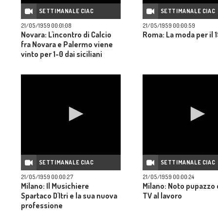
SETTIMANALE CIAC
SETTIMANALE CIAC
21/05/1959 00:01:08
21/05/1959 00:00:59
Novara: L'incontro di Calcio
Roma: La moda per il 
fra Novara e Palermo viene
vinto per 1-0 dai siciliani
SETTIMANALE CIAC
SETTIMANALE CIAC
21/05/1959 00:00:27
21/05/1959 00:00:24
Milano: Il Musichiere
Milano: Noto pupazzo 
Spartaco D'Itri e la sua nuova
TV al lavoro
professione