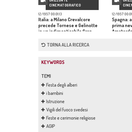
ORIZZONTE
ORIZ
CINEMATOGRAFICO
CINE
12/1957 00:01:13
12/1957 00:0
Italia: a Milano Crevalcore
Spagna: a
precede Tornese e Gelinotte
prima nev
in un indimenticabile Gran
Amsterdam
Premio delle Nazioni
Natale ac
Nicola e i
TORNA ALLA RICERCA
KEYWORDS
TEMI
Festa degli alberi
i bambini
Istruzione
Vigili del fuoco svedesi
Feste e cerimonie religiose
AGIP