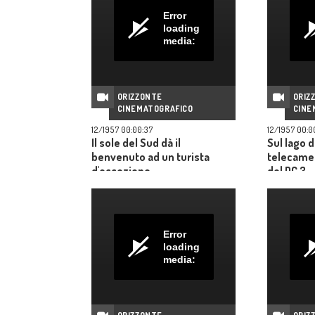
Error
loading
media:
ORIZZONTE
ORIZ
CINEMATOGRAFICO
CINE
12/1957 00:00:37
12/1957 00:0
Il sole del Sud dà il
Sul lago d
benvenuto ad un turista
telecamer
d'eccezione
del DC 3
Error
loading
media: