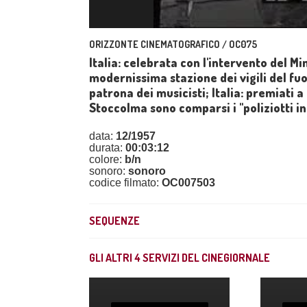
ORIZZONTE CINEMATOGRAFICO / OC075
Italia: celebrata con l'intervento del Mi
modernissima stazione dei vigili del fu
patrona dei musicisti; Italia: premiati a
Stoccolma sono comparsi i "poliziotti in
data:
12/1957
durata:
00:03:12
colore:
b/n
sonoro:
sonoro
codice filmato:
OC007503
SEQUENZE
GLI ALTRI
4
SERVIZI DEL CINEGIORNALE