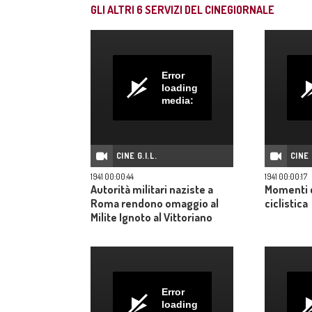
GLI ALTRI
6
SERVIZI DEL CINEGIORNALE
Error
loading
media:
CINE G.I.L.
CINE 
1941 00:00:44
1941 00:00:17
Autorità militari naziste a
Momenti d
Roma rendono omaggio al
ciclistica
Milite Ignoto al Vittoriano
Error
loading