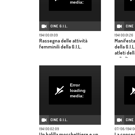
media:
CINE G.I.L.
CINE 
1941 00:01:09
1941 00:01:26
Rassegna delle attività
Manifesta
femminili della G.I.L.
della G.I.
atleti de
e di altre
Error
loading
media:
CINE G.I.L.
CINE 
1941 00:02:09
07/06/1941 0
Un balilla moschettiere e un
La conseg