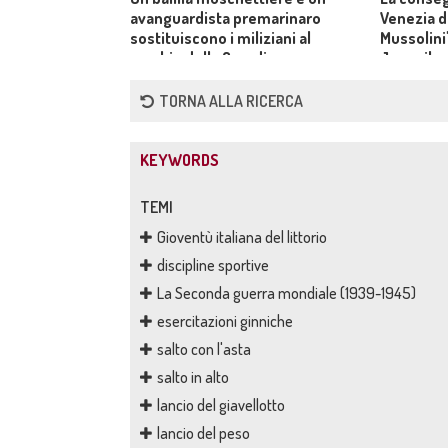
avanguardista premarinaro
Venezia d
sostituiscono i miliziani al
Mussolini"
cambio della Guardia a
Juveniles
Palazzo Venezia a Roma
dell'arte
TORNA ALLA RICERCA
KEYWORDS
TEMI
Gioventù italiana del littorio
discipline sportive
La Seconda guerra mondiale (1939-1945)
esercitazioni ginniche
salto con l'asta
salto in alto
lancio del giavellotto
lancio del peso