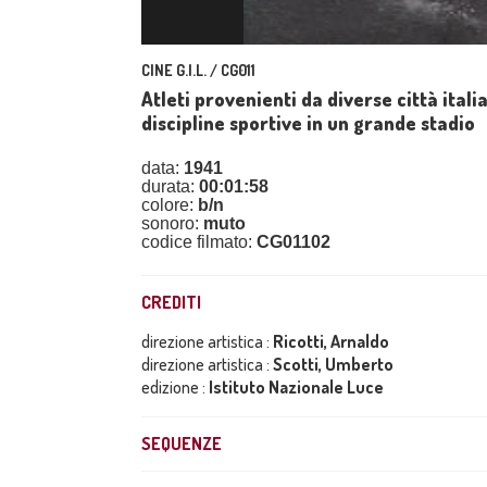
CINE G.I.L. / CG011
Atleti provenienti da diverse città ital
discipline sportive in un grande stadio
data:
1941
durata:
00:01:58
colore:
b/n
sonoro:
muto
codice filmato:
CG01102
CREDITI
direzione artistica :
Ricotti, Arnaldo
direzione artistica :
Scotti, Umberto
edizione :
Istituto Nazionale Luce
SEQUENZE