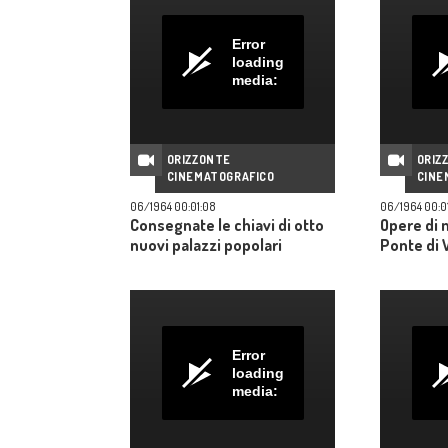
Error
loading
media:
ORIZZONTE
ORIZ
CINEMATOGRAFICO
CINE
06/1964 00:01:08
06/1964 00:0
Consegnate le chiavi di otto
Opere di 
nuovi palazzi popolari
Ponte di 
Error
loading
media: