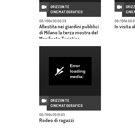
ORIZZONTE
ORIZ
CINEMATOGRAFICO
CINE
06/1964 00:00:59
06/1964 00:0
Allestita nei giardini pubblici
In visita a
di Milano la terza mostra del
Manifesto Turistico
Error
loading
media:
ORIZZONTE
CINEMATOGRAFICO
06/1964 00:01:05
Rodeo di ragazzi