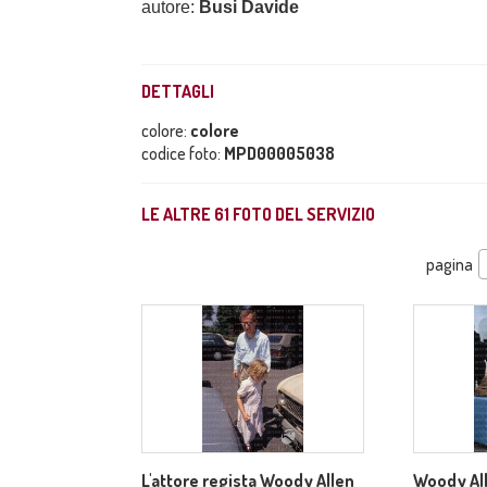
autore:
Busi Davide
DETTAGLI
colore:
colore
codice foto:
MPD00005038
LE ALTRE
61
FOTO DEL SERVIZIO
pagina
L'attore regista Woody Allen
Woody All