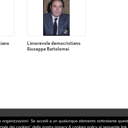
tiano
L'onorevole democristiano
Giuseppe Bartolomei
 altre organizzazioni. Se accedi a un qualunque elemento sottostante quest
rziale dei cookies” della nostra privacy & cookies policy al seguente link