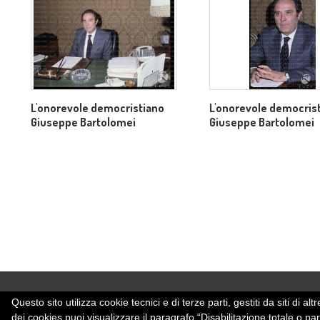
L'onorevole democristiano
L'onorevole democris
Giuseppe Bartolomei
Giuseppe Bartolomei
Questo sito utilizza cookie tecnici e di terze parti, gestiti da siti di
dei cookies puoi visualizzare il paragrafo “Disabilitazione totale o pa