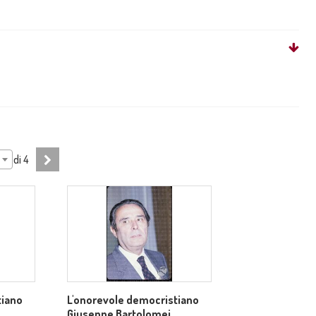
di
4
tiano
L'onorevole democristiano
Giuseppe Bartolomei