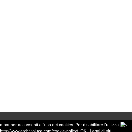
o banner acconsenti all'uso dei cookies. Per disabilitare l'utilizzo
http://www.archivioluce.com/cookie-policy/
OK
Leggi di più