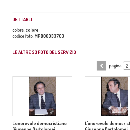
DETTAGLI
colore:
colore
codice foto:
MPD00033703
LE ALTRE
33
FOTO DEL SERVIZIO
pagina
2
L'onorevole democristiano
L'onorevole democris
Giuseppe Bartolomei
Giuseppe Bartolomei