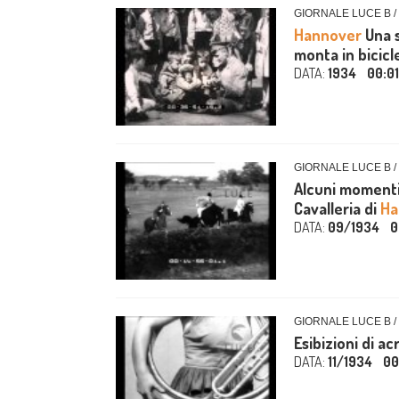
GIORNALE LUCE B /
Hannover
Una s
monta in bicicl
DATA:
1934
00:0
GIORNALE LUCE B /
Alcuni momenti 
Cavalleria di
Ha
DATA:
09/1934
0
GIORNALE LUCE B /
Esibizioni di a
DATA:
11/1934
00