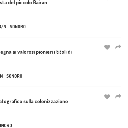
esta del piccolo Bairan
B/N
SONORO
gna ai valorosi pionieri i titoli di
/N
SONORO
tografico sulla colonizzazione
ONORO