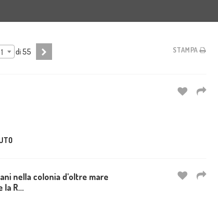
STAMPA
di
55
1
UTO
rani nella colonia d'oltre mare
 la R...