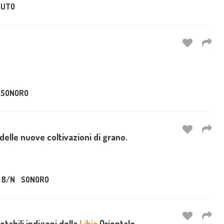
UTO
SONORO
delle nuove coltivazioni di grano.
B/N
SONORO
notabili indigeni della
Libia
Orientale