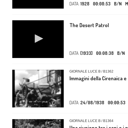
DATA:
1928
00:08:53
B/N
M
The Desert Patrol
DATA:
[1933]
00:08:38
B/N
GIORNALE LUCE B / B1362
Immagini della Cirenaica e 
DATA:
24/08/1938
00:00:53
GIORNALE LUCE B / B1364
Una riunione tra i capi e i 