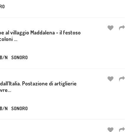
RO
pe al villaggio Maddalena - il festoso
loni ...
B/N
SONORO
dall'Italia. Postazione di artiglierie
vre...
B/N
SONORO