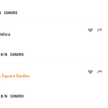
N
SONORO
istica
B/N
SONORO
n Square Garden
B/N
SONORO