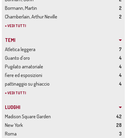
Bormann, Martin
2
Chamberlain, Arthur Neville
2
+ VEDI TUTTI
TEMI
Atletica leggera
7
Guanto d'oro
4
Pugilato amatoriale
4
fiere ed esposizioni
4
pattinaggio su ghiaccio
4
+ VEDI TUTTI
LUOGHI
Madison Square Garden
42
New York
28
Roma
3