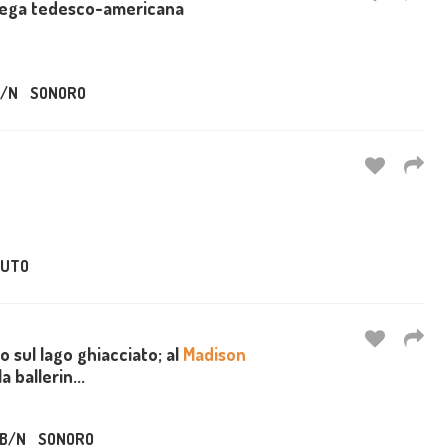
 lega tedesco-americana
/N
SONORO
UTO
o sul lago ghiacciato; al
Madison
a ballerin...
B/N
SONORO