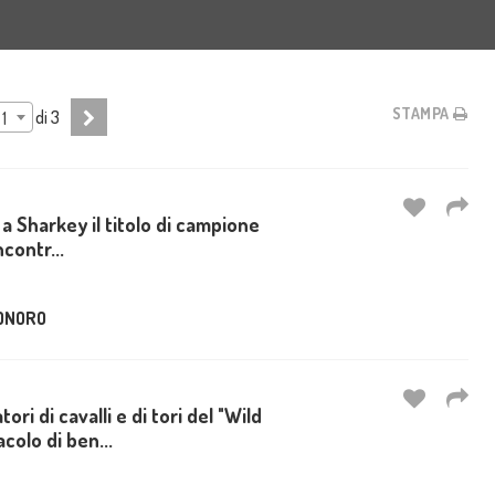
STAMPA
di
3
1
 Sharkey il titolo di campione
ncontr...
ONORO
ri di cavalli e di tori del "Wild
olo di ben...