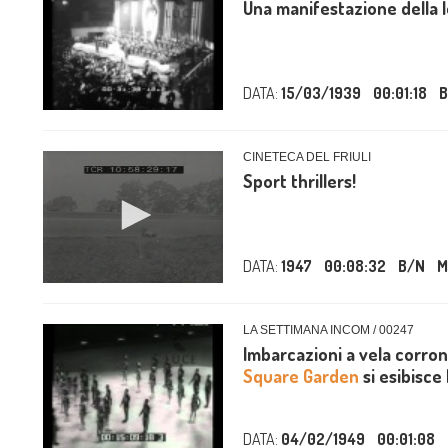
Una manifestazione della
DATA:
15/03/1939
00:01:18
B
CINETECA DEL FRIULI
Sport thrillers!
DATA:
1947
00:08:32
B/N
M
LA SETTIMANA INCOM / 00247
Imbarcazioni a vela corron
Square Garden
si esibisce l
DATA:
04/02/1949
00:01:08