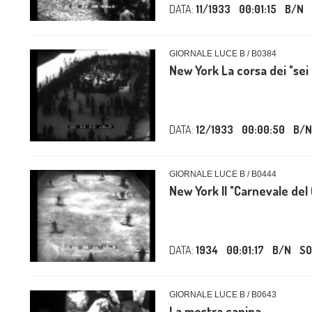
DATA:
11/1933
00:01:15
B/N
GIORNALE LUCE B / B0384
New York La corsa dei "sei 
DATA:
12/1933
00:00:50
B/N
GIORNALE LUCE B / B0444
New York Il "Carnevale del 
DATA:
1934
00:01:17
B/N
S
GIORNALE LUCE B / B0643
La mostra canina