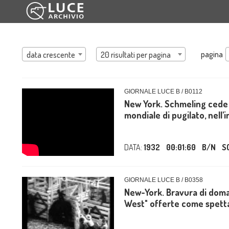
pagina
data crescente
20 risultati per pagina
GIORNALE LUCE B / B0112
New York. Schmeling cede a
mondiale di pugilato, nell'i
DATA:
1932
00:01:60
B/N
S
GIORNALE LUCE B / B0358
New-York. Bravura di domato
West" offerte come spettac