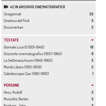
42 IN ARCHIVIO CINEMATOGRAFICO
Cinegiornali
35
Cineteca del Friuli
5
Documentari
2
TESTATE
Giornale Luce B (1931-1940)
18
Orizzonte cinematografico (1957-1964)
9
La Settimana Incom (1946-1965)
5
Mondo Libero (1951-1959)
2
Caleidoscopio Ciac (1961-1992)
1
PERSONE
Hess, Rudolf
3
Mussolini, Benito
3
Bonham, John
2