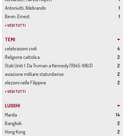
Antoniutti, Ildebrando
1
Bevin, Ernest
1
+ VEDI TUTTI
TEMI
celebrazioni civili
4
Religione cattolica
2
Stati Uniti 1. Da Truman a Kennedy (1945-1963)
2
aviazione militare statunitense
2
elezioni nelle Filippine
2
+ VEDI TUTTI
LUOGHI
Manila
14
Bangkok
2
Hong Kong
2