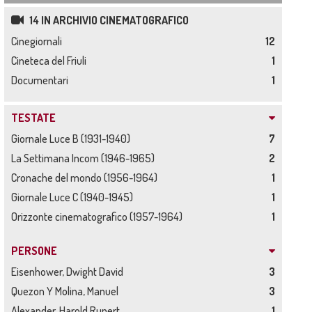
14 IN ARCHIVIO CINEMATOGRAFICO
Cinegiornali
12
Cineteca del Friuli
1
Documentari
1
TESTATE
Giornale Luce B (1931-1940)
7
La Settimana Incom (1946-1965)
2
Cronache del mondo (1956-1964)
1
Giornale Luce C (1940-1945)
1
Orizzonte cinematografico (1957-1964)
1
PERSONE
Eisenhower, Dwight David
3
Quezon Y Molina, Manuel
3
Alexander, Harold Rupert
1