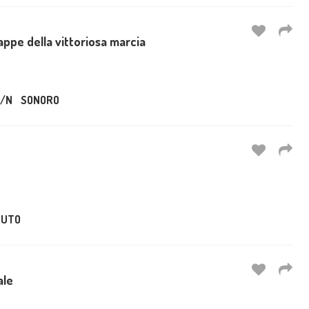
appe della vittoriosa marcia
/N
SONORO
UTO
ale