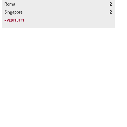
Roma
2
Singapore
2
+ VEDI TUTTI