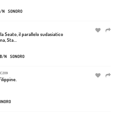
/N
SONORO
la Seato, il parallelo sudasiatico
a, Sta...
B/N
SONORO
OC209
ilippine.
ONORO