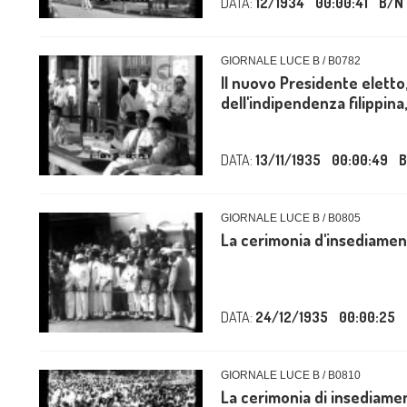
DATA:
12/1934
00:00:41
B/N
GIORNALE LUCE B / B0782
Il nuovo Presidente elett
dell'indipendenza filippina,
DATA:
13/11/1935
00:00:49
B
GIORNALE LUCE B / B0805
La cerimonia d'insediament
DATA:
24/12/1935
00:00:25
GIORNALE LUCE B / B0810
La cerimonia di insediamen