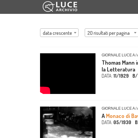
data crescente
20 risultati per pagina
GIORNALE LUCE A /
Thomas Mann in
la Letteratura
DATA:
11/1929
B/
GIORNALE LUCE A /
A
Monaco di Ba
DATA:
05/1930
B