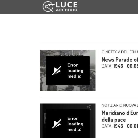
CINETECA DEL FRIU
News Parade of
Error
DATA:
1946
00:0
loading
media:
NOTIZIARIO NUOVA 
Meridiano d'Eur
Error
della pace
loading
DATA:
1946
00:01
media: