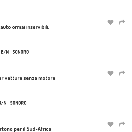
auto ormai inservibili.
B/N
SONORO
per vetture senza motore
B/N
SONORO
artono per il Sud-Africa