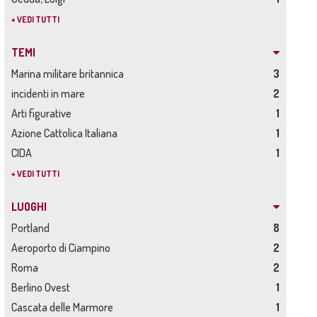
+ VEDI TUTTI
TEMI
Marina militare britannica
3
incidenti in mare
2
Arti figurative
1
Azione Cattolica Italiana
1
CIDA
1
+ VEDI TUTTI
LUOGHI
Portland
8
Aeroporto di Ciampino
2
Roma
2
Berlino Ovest
1
Cascata delle Marmore
1