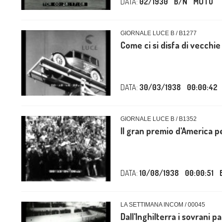
DATA:
02/1930
B/N
MUTO
GIORNALE LUCE B / B1277
Come ci si disfa di vecchie 
DATA:
30/03/1938
00:00:42
GIORNALE LUCE B / B1352
Il gran premio d'America 
DATA:
10/08/1938
00:00:51
LA SETTIMANA INCOM / 00045
Dall'Inghilterra i sovrani p