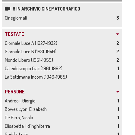
8 IN ARCHIVIO CINEMATOGRAFICO
Cinegiornali
8
TESTATE
Giornale Luce A (1927-1932)
2
Giornale Luce B (1931-1940)
2
Mondo Libero (1951-1959)
2
Caleidoscopio Ciac (1961-1992)
1
La Settimana Incom (1946-1965)
1
PERSONE
Andreoli, Giorgio
1
Bowes Lyon, Elizabeth
1
De Pirro, Nicola
1
Elisabetta II d'Inghilterra
1
Gedda, Luigi
1