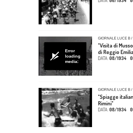
DATA:
06/1934
0
GIORNALE LUCE B /
"Visita di Musso
Error
di Reggio Emilia
loading
DATA:
08/1934
0
media:
GIORNALE LUCE B /
"Spiagge italia
Rimini"
DATA:
08/1934
0