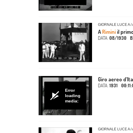
GIORNALE LUCE A /
A
Rimini
il primo
DATA:
08/1930
B
Giro aereo d'Ital
DATA:
1931
00:11
Error
loading
media:
GIORNALE LUCE A /