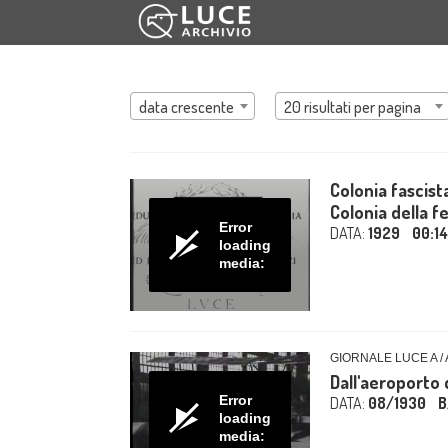
data crescente
20 risultati per pagina
Colonia fascist
Colonia della fe
Error
DATA:
1929
00:1
loading
media:
GIORNALE LUCE A /
Dall'aeroporto d
Error
DATA:
08/1930
B
loading
media: