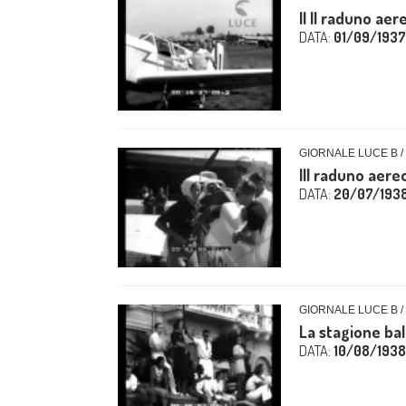
Il II raduno aere
DATA:
01/09/1937
GIORNALE LUCE B /
III raduno aereo
DATA:
20/07/193
GIORNALE LUCE B /
La stagione ba
DATA:
10/08/1938