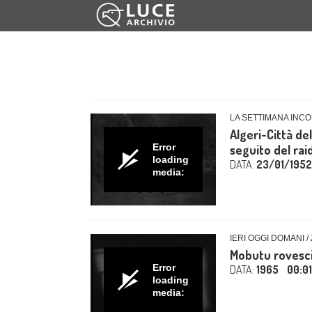
LA SETTIMANA INCO
Algeri-Città del
Error
seguito del raid 
loading
DATA:
23/01/1952
media:
IERI OGGI DOMANI /
Mobutu rovesci
Error
DATA:
1965
00:0
loading
media: