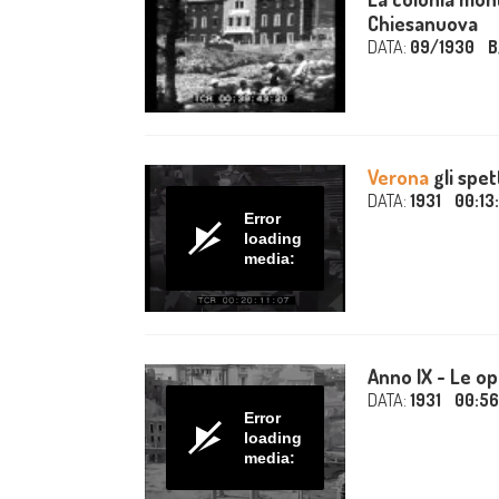
Chiesanuova
DATA:
09/1930
B
Verona
gli spett
DATA:
1931
00:13
Error
loading
media:
Anno IX - Le ope
DATA:
1931
00:56
Error
loading
media: