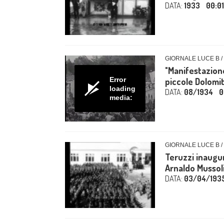
DATA:
1933
00:0
GIORNALE LUCE B /
"Manifestazione
Error
piccole Dolomit
loading
DATA:
08/1934
0
media:
GIORNALE LUCE B /
Teruzzi inaugur
Arnaldo Mussol
DATA:
03/04/193