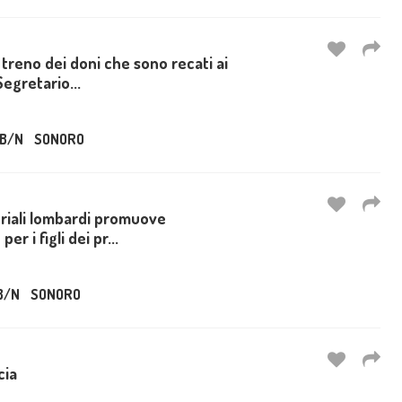
 treno dei doni che sono recati ai
egretario...
B/N
SONORO
triali lombardi promuove
er i figli dei pr...
B/N
SONORO
cia