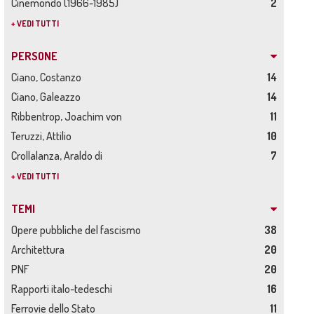
Cinemondo (1966-1985)
2
+ VEDI TUTTI
PERSONE
Ciano, Costanzo
14
Ciano, Galeazzo
14
Ribbentrop, Joachim von
11
Teruzzi, Attilio
10
Crollalanza, Araldo di
7
+ VEDI TUTTI
TEMI
Opere pubbliche del fascismo
38
Architettura
20
PNF
20
Rapporti italo-tedeschi
16
Ferrovie dello Stato
11