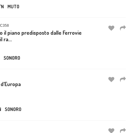
/N
MUTO
OC358
o il piano predisposto dalle Ferrovie
 ra...
SONORO
a d'Europa
N
SONORO