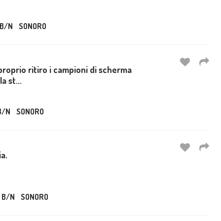
B/N
SONORO
proprio ritiro i campioni di scherma
a st...
B/N
SONORO
ia.
B/N
SONORO