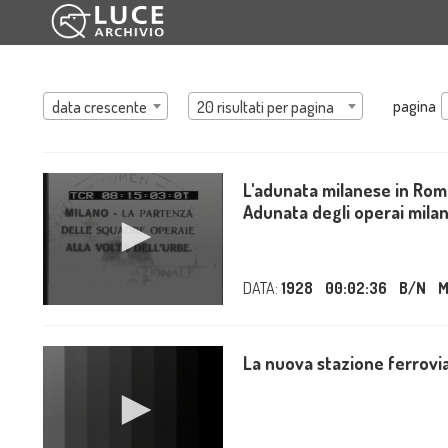
pagina
data crescente
20 risultati per pagina
L'adunata milanese in Rom
Adunata degli operai mila
DATA:
1928
00:02:36
B/N
M
La nuova stazione ferrovia