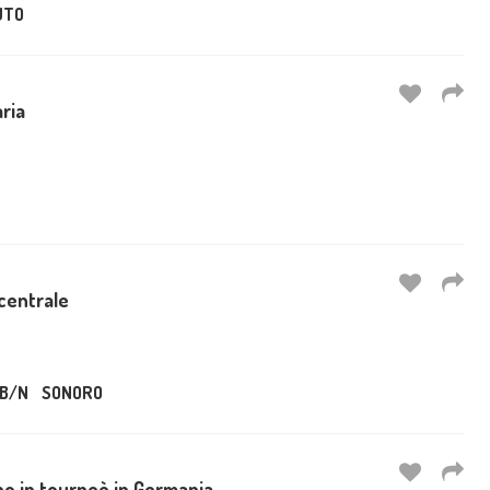
UTO
ria
centrale
B/N
SONORO
lano in tourneè in Germania