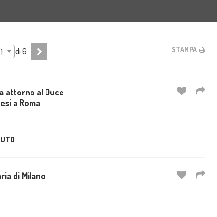
STAMPA
di
6
1
a attorno al Duce
nesi a Roma
UTO
ria di Milano