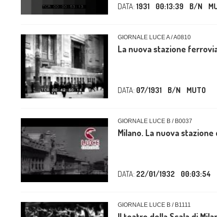
DATA:
1931
00:13:39
B/N
M
GIORNALE LUCE A / A0810
La nuova stazione ferrovia
DATA:
07/1931
B/N
MUTO
GIORNALE LUCE B / B0037
Milano. La nuova stazione 
DATA:
22/01/1932
00:03:54
GIORNALE LUCE B / B1111
Il teatro della Scala di Mi