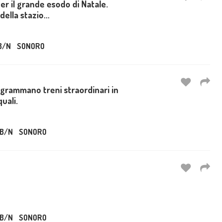
per il grande esodo di Natale.
ella stazio...
B/N
SONORO
ogrammano treni straordinari in
uali.
B/N
SONORO
B/N
SONORO