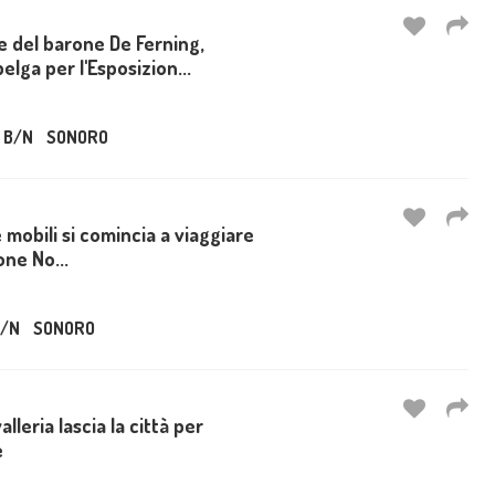
e del barone De Ferning,
lga per l'Esposizion...
B/N
SONORO
 mobili si comincia a viaggiare
one No...
/N
SONORO
valleria lascia la città per
e