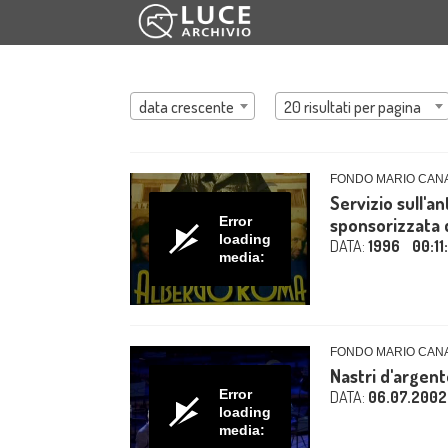
data crescente
20 risultati per pagina
FONDO MARIO CAN
Servizio sull'a
Error
sponsorizzata d
loading
DATA:
1996
00:11
media:
FONDO MARIO CAN
Nastri d'argen
Error
DATA:
06.07.2002
loading
media: