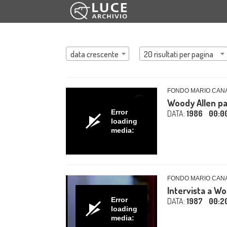
data crescente
20 risultati per pagina
FONDO MARIO CAN
Woody Allen par
Error
DATA:
1986
00:0
loading
media:
FONDO MARIO CAN
Intervista a Wo
Error
DATA:
1987
00:2
loading
media: