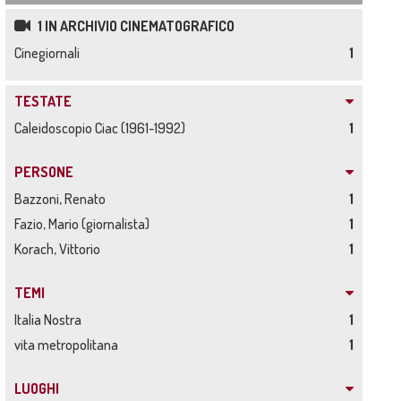
1 IN ARCHIVIO CINEMATOGRAFICO
Cinegiornali
1
TESTATE
Caleidoscopio Ciac (1961-1992)
1
PERSONE
Bazzoni, Renato
1
Fazio, Mario (giornalista)
1
Korach, Vittorio
1
TEMI
Italia Nostra
1
vita metropolitana
1
LUOGHI