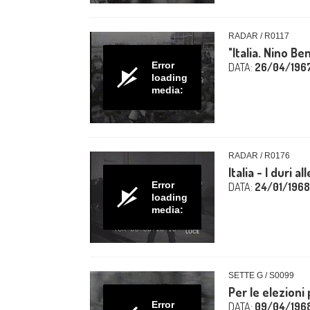
RADAR / R0117
"Italia. Nino Ben
Error
DATA:
26/04/196
loading
media:
RADAR / R0176
Italia - I duri 
Error
DATA:
24/01/1968
loading
media:
SETTE G / S0099
Per le elezioni 
Error
DATA:
09/04/196