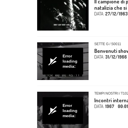
Il campione di
natalizia che si 
DATA:
27/12/1963
SETTE G / S0011
Benvenuti sho
Error
DATA:
31/12/1966
loading
media:
TEMPI NOSTRI / T10
Incontri interna
Error
DATA:
1967
00:0
loading
media: