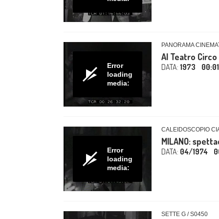
PANORAMA CINEMAT
Al Teatro Circo
Error
DATA:
1973
00:0
loading
media:
CALEIDOSCOPIO CIA
MILANO: spetta
Error
DATA:
04/1974
0
loading
media:
SETTE G / S0450