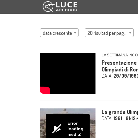
data crescente
20 risultati per pagina
LA SETTIMANA INCO
Presentazione d
Olimpiadi di Ro
DATA:
20/09/196
La grande Olim
DATA:
1961
01:12
Error
loading
media: