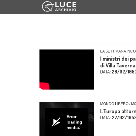
LA SETTIMANA INCO
I ministri dei 
di Villa Taverna
DATA:
26/02/195
MONDO LIBERO / M
L'Europa attor
Error
DATA:
27/02/195
loading
media: