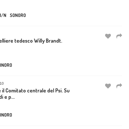
B/N
SONORO
celliere tedesco Willy Brandt.
ONORO
10
e il Comitato centrale del Psi. Su
i e p...
ONORO