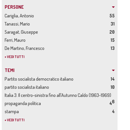
PERSONE
Cariglia, Antonio
55
Tanassi, Mario
31
Saragat, Giuseppe
20
Ferri, Mauro
15
De Martino, Francesco
13
+ VEDI TUTTI
TEMI
Partito socialista democratico italiano
14
partito socialista italiano
10
Italia 3. Il centro-sinistra fino all'Autunno Caldo (1963-1969)
6
propaganda politica
4
stampa
4
+ VEDI TUTTI