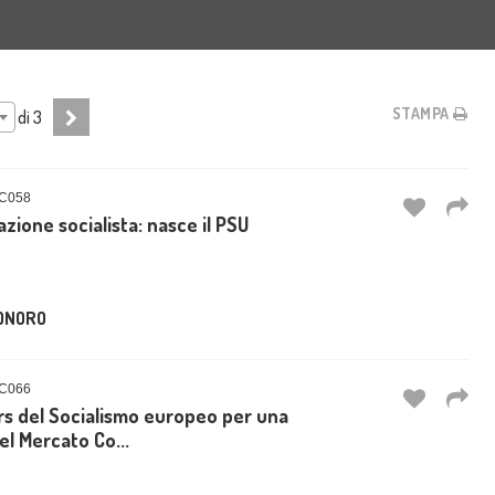
STAMPA
di
3
C058
zione socialista: nasce il PSU
ONORO
C066
rs del Socialismo europeo per una
l Mercato Co...