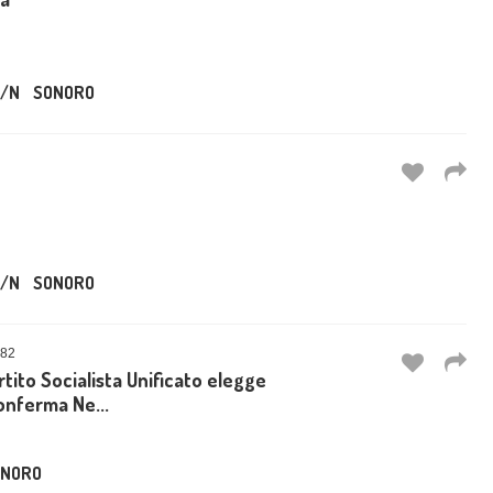
/N
SONORO
/N
SONORO
082
rtito Socialista Unificato elegge
onferma Ne...
ONORO