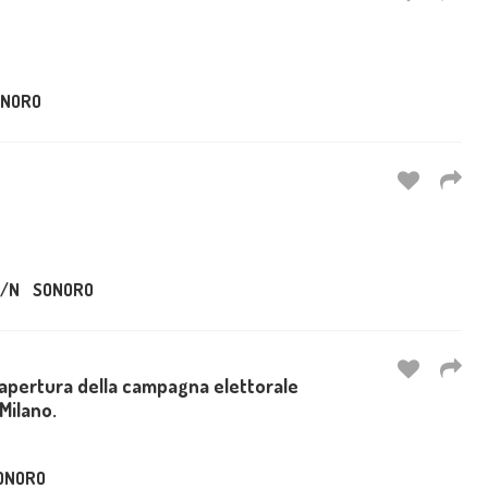
ONORO
/N
SONORO
 l'apertura della campagna elettorale
 Milano.
ONORO