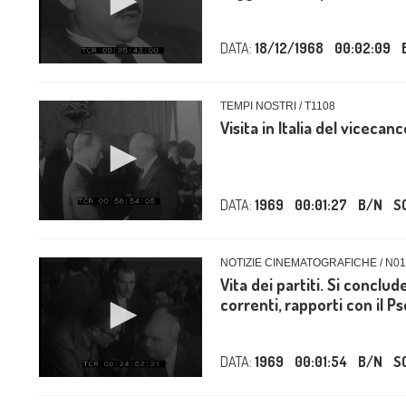
DATA:
18/12/1968
00:02:09
TEMPI NOSTRI / T1108
Visita in Italia del vicecan
DATA:
1969
00:01:27
B/N
S
NOTIZIE CINEMATOGRAFICHE / N01
Vita dei partiti. Si conclud
correnti, rapporti con il Psd
DATA:
1969
00:01:54
B/N
S