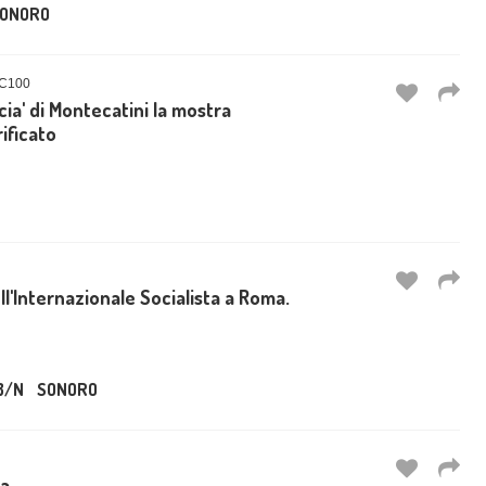
ONORO
C100
cia' di Montecatini la mostra
ificato
l'Internazionale Socialista a Roma.
B/N
SONORO
ta