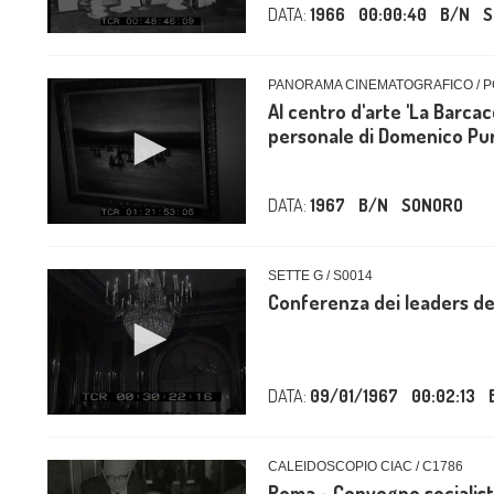
DATA:
1966
00:00:40
B/N
S
PANORAMA CINEMATOGRAFICO / P
Al centro d'arte 'La Barcac
personale di Domenico Pur
DATA:
1967
B/N
SONORO
SETTE G / S0014
Conferenza dei leaders del
DATA:
09/01/1967
00:02:13
CALEIDOSCOPIO CIAC / C1786
Roma - Convegno socialis