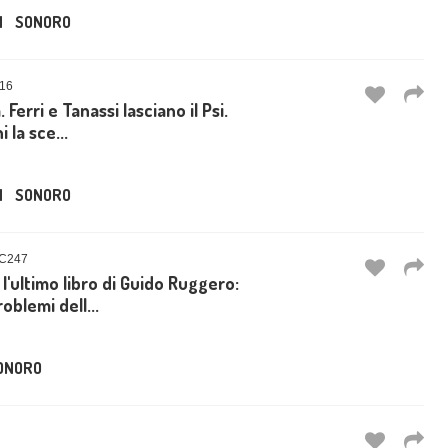
N
SONORO
16
 Ferri e Tanassi lasciano il Psi.
 la sce...
N
SONORO
C247
l'ultimo libro di Guido Ruggero:
oblemi dell...
ONORO