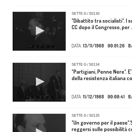
SETTE G / S0130
"Dibattito tra socialisti". I
CC dopo il Congresso, per .
DATA:
13/11/1968
00:01:26
B
SETTE G / S0134
"Partigiani, Penne Nere". E
della resistenza italiana co
DATA:
11/12/1968
00:00:41
B
SETTE G / S0135
"Un governo per il paese".'
reggersi sulle possibilità c