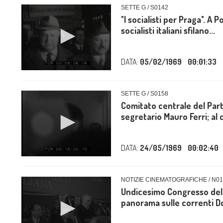
SETTE G / S0142
"I socialisti per Praga". A P
socialisti italiani sfilano...
DATA:
05/02/1969
00:01:33
SETTE G / S0158
Comitato centrale del Partit
segretario Mauro Ferri; al c
DATA:
24/05/1969
00:02:40
NOTIZIE CINEMATOGRAFICHE / N01
Undicesimo Congresso dell
panorama sulle correnti Dc