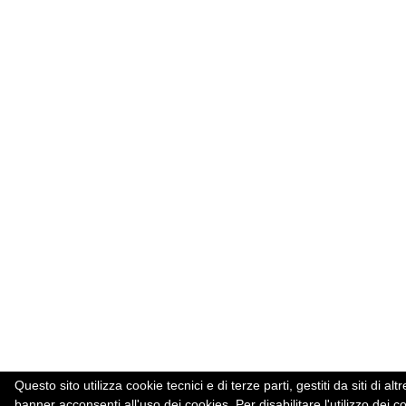
Questo sito utilizza cookie tecnici e di terze parti, gestiti da siti d
banner acconsenti all'uso dei cookies. Per disabilitare l'utilizzo dei c