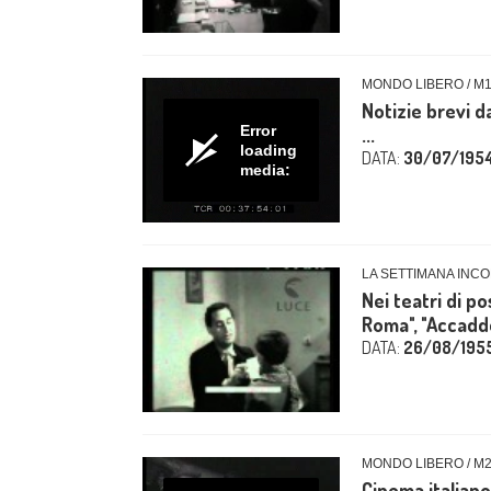
MONDO LIBERO / M
Notizie brevi da
Error
...
loading
DATA:
30/07/195
media:
LA SETTIMANA INCO
Nei teatri di po
Roma", "Accadde
DATA:
26/08/195
MONDO LIBERO / M
Cinema italiano