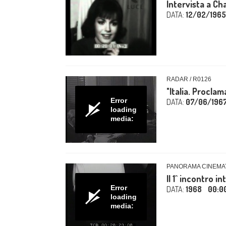
Intervista a Ch
DATA:
12/02/1965
RADAR / R0126
"Italia. Proclam
Error
DATA:
07/06/196
loading
media:
PANORAMA CINEMAT
Il 1^ incontro i
Error
DATA:
1968
00:0
loading
media: