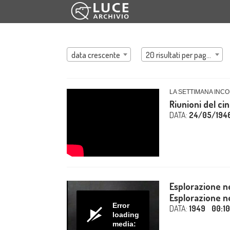
data crescente
20 risultati per pagina
LA SETTIMANA INCO
Riunioni del ci
DATA:
24/05/194
Esplorazione ne
Esplorazione n
Error
DATA:
1949
00:10
loading
media: