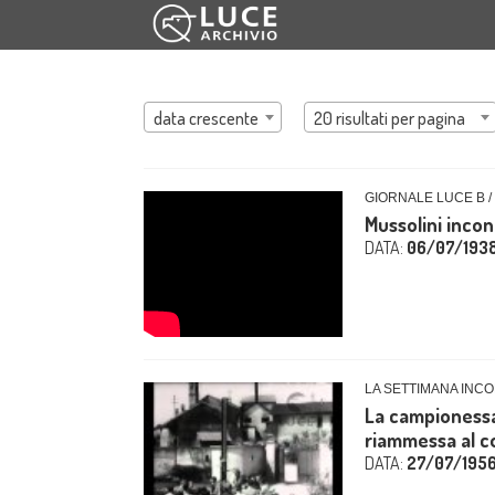
data crescente
20 risultati per pagina
GIORNALE LUCE B /
Mussolini incon
DATA:
06/07/193
LA SETTIMANA INCO
La campionessa
riammessa al co
DATA:
27/07/195