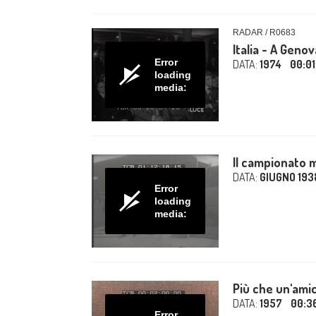
RADAR / R0683
Italia - A Geno
Error
DATA:
1974
00:01
loading
media:
Il campionato mo
DATA:
GIUGNO 193
Error
loading
media:
Più che un'amic
DATA:
1957
00:3
Error