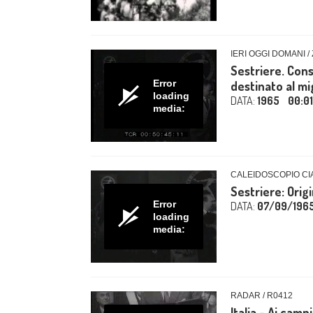
IERI OGGI DOMANI /
Sestriere. Cons
Error
destinato al mig
loading
DATA:
1965
00:01
media:
CALEIDOSCOPIO CIA
Sestriere: Orig
Error
DATA:
07/09/196
loading
media:
RADAR / R0412
Italia - Ai camp