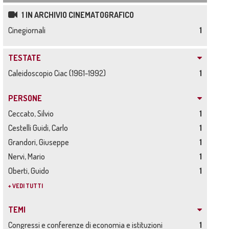
1 IN ARCHIVIO CINEMATOGRAFICO
Cinegiornali
1
TESTATE
Caleidoscopio Ciac (1961-1992)
1
PERSONE
Ceccato, Silvio
1
Cestelli Guidi, Carlo
1
Grandori, Giuseppe
1
Nervi, Mario
1
Oberti, Guido
1
+ VEDI TUTTI
TEMI
Congressi e conferenze di economia e istituzioni
1