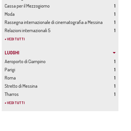
Cassa per il Mezzogiorno
1
Moda
1
Rassegna internazionale di cinematografia a Messina
1
Relazioni internazionali 5
1
+ VEDI TUTTI
LUOGHI
Aeroporto di Ciampino
1
Parigi
1
Roma
1
Stretto di Messina
1
Tharros
1
+ VEDI TUTTI