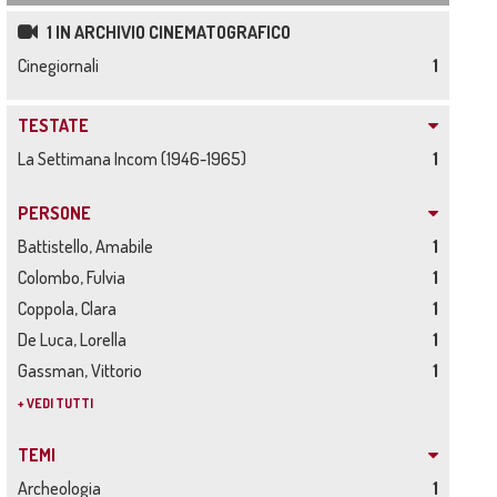
1 IN ARCHIVIO CINEMATOGRAFICO
Cinegiornali
1
TESTATE
La Settimana Incom (1946-1965)
1
PERSONE
Battistello, Amabile
1
Colombo, Fulvia
1
Coppola, Clara
1
De Luca, Lorella
1
Gassman, Vittorio
1
+ VEDI TUTTI
TEMI
Archeologia
1