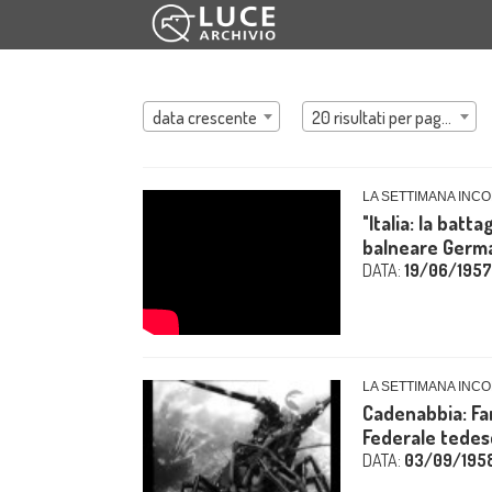
data crescente
20 risultati per pagina
LA SETTIMANA INCO
"Italia: la batt
balneare German
DATA:
19/06/1957
LA SETTIMANA INCO
Cadenabbia: Fan
Federale tedes
DATA:
03/09/195