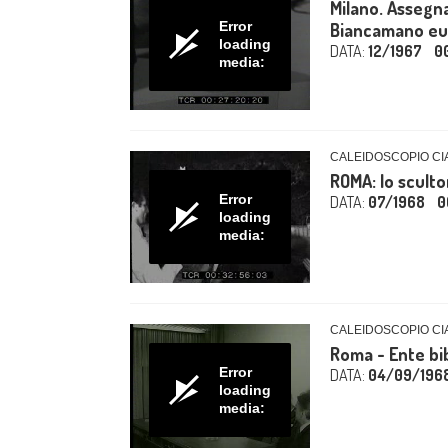
Milano. Assegn
Error
Biancamano e
loading
DATA:
12/1967
0
media:
CALEIDOSCOPIO CIA
ROMA: lo scult
Error
DATA:
07/1968
0
loading
media:
CALEIDOSCOPIO CIA
Roma - Ente bi
Error
DATA:
04/09/196
loading
media: