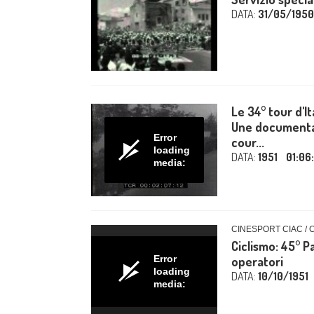
DATA:
31/05/1950
Le 34° tour d'It
Une documenta
Error
cour...
loading
DATA:
1951
01:06
media:
CINESPORT CIAC / 
Ciclismo: 45° P
Error
operatori
loading
DATA:
10/10/1951
media: