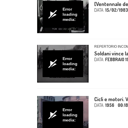
[Ventennale de
Error
DATA:
15/02/1983
loading
media:
REPERTORIO INCO
Soldani vince l
Error
DATA:
FEBBRAIO 1
loading
media:
Cicli e motori.
DATA:
1956
00:1
Error
loading
media: