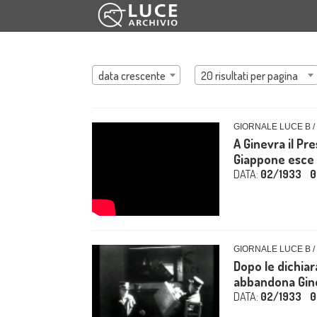
data crescente
20 risultati per pagina
GIORNALE LUCE B /
A Ginevra il Pr
Giappone esce d
DATA:
02/1933
0
GIORNALE LUCE B /
Dopo le dichia
abbandona Gin
DATA:
02/1933
0