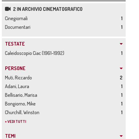
2 IN ARCHIVIO CINEMATOGRAFICO
Cinegiornali
1
Documentari
1
TESTATE
Caleidoscopio Ciac (1961-1992)
1
PERSONE
Muti, Riccardo
2
Adani, Laura
1
Bellisario, Marisa
1
Bongiorno, Mike
1
Churchill, Winston
1
+ VEDI TUTTI
TEMI