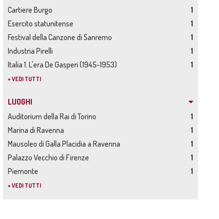
Cartiere Burgo
1
Esercito statunitense
1
Festival della Canzone di Sanremo
1
Industria Pirelli
1
Italia 1. L'era De Gasperi (1945-1953)
1
+ VEDI TUTTI
LUOGHI
Auditorium della Rai di Torino
1
Marina di Ravenna
1
Mausoleo di Galla Placidia a Ravenna
1
Palazzo Vecchio di Firenze
1
Piemonte
1
+ VEDI TUTTI