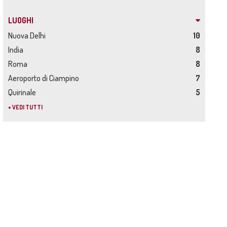
LUOGHI
Nuova Delhi
10
India
8
Roma
8
Aeroporto di Ciampino
7
Quirinale
5
+ VEDI TUTTI