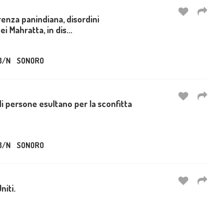
enza panindiana, disordini
i Mahratta, in dis...
B/N
SONORO
di persone esultano per la sconfitta
B/N
SONORO
niti.