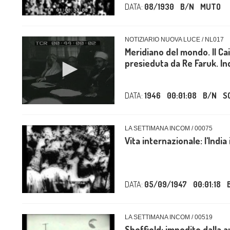
DATA:
08/1930
B/N
MUTO
NOTIZIARIO NUOVA LUCE / NL017
Meridiano del mondo. Il C
presieduta da Re Faruk. Ind
DATA:
1946
00:01:08
B/N
S
LA SETTIMANA INCOM / 00075
Vita internazionale: l'Indi
DATA:
05/09/1947
00:01:18
LA SETTIMANA INCOM / 00519
Sheffield: impedito dalla a