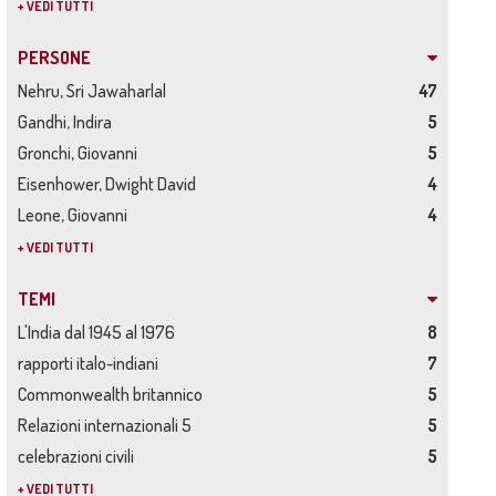
+ VEDI TUTTI
PERSONE
Nehru, Sri Jawaharlal
47
Gandhi, Indira
5
Gronchi, Giovanni
5
Eisenhower, Dwight David
4
Leone, Giovanni
4
+ VEDI TUTTI
TEMI
L'India dal 1945 al 1976
8
rapporti italo-indiani
7
Commonwealth britannico
5
Relazioni internazionali 5
5
celebrazioni civili
5
+ VEDI TUTTI