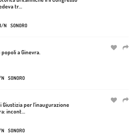
deva tr...
B/N
SONORO
 popoli a Ginevra.
/N
SONORO
di Giustizia per l'inaugurazione
a: incont...
/N
SONORO