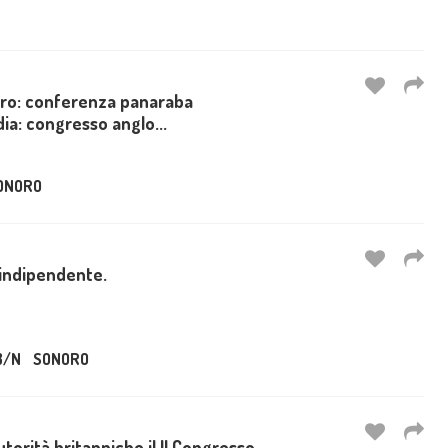
airo: conferenza panaraba
ia: congresso anglo...
ONORO
a indipendente.
B/N
SONORO
utorità britanniche il II Congresso