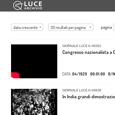
pagina
data crescente
20 risultati per pagina
GIORNALE LUCE A / A0302
Congresso nazionalista a C
DATA:
04/1929
00:01:00
B/N
GIORNALE LUCE A / A0638
In India grandi dimostrazio