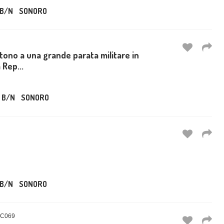
B/N
SONORO
istono a una grande parata militare in
 Rep...
B/N
SONORO
B/N
SONORO
OC069