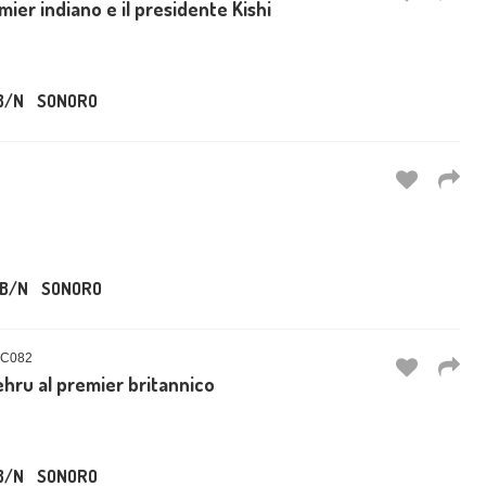
remier indiano e il presidente Kishi
B/N
SONORO
B/N
SONORO
OC082
ehru al premier britannico
B/N
SONORO