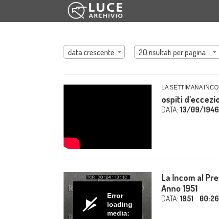
data crescente
20 risultati per pagina
LA SETTIMANA INCO
ospiti d'eccez
DATA:
13/09/1946
La Incom al Pre
Anno 1951
Error
DATA:
1951
00:26
loading
media: