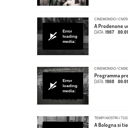
CINEMONDO / CN05
A Prodenone un 
Error
DATA:
1967
00:0
loading
media:
CINEMONDO / CN08
Programma prev
Error
DATA:
1968
00:01
loading
media:
TEMPI NOSTRI / T10
A Bologna si t