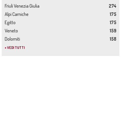
Friuli Venezia Giulia
274
Alpi Carniche
175
Egitto
175
Veneto
159
Dolomiti
158
+ VEDI TUTTI