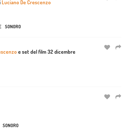
i
Luciano De Crescenzo
E
SONORO
escenzo
e set del film 32 dicembre
SONORO