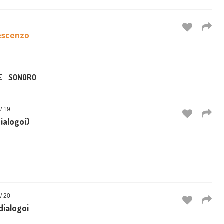
escenzo
E
SONORO
 19
dialogoi)
 20
 dialogoi