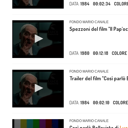
DATA:
1984
00:02:34
COLOR
FONDO MARIO CANALE
Spezzoni del film "Il Pap'o
DATA:
1980
00:12:18
COLORE
FONDO MARIO CANALE
Trailer del film "Così parlò 
DATA:
1984
00:02:10
COLOR
FONDO MARIO CANALE
Così parlò Bellavista di
Luc