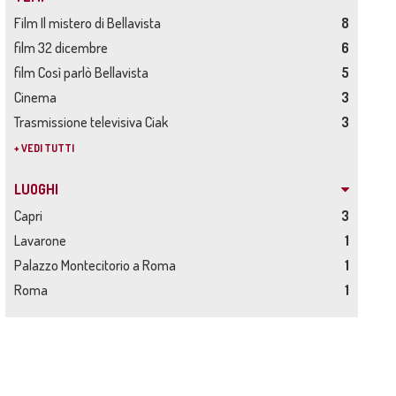
Film Il mistero di Bellavista
8
film 32 dicembre
6
film Così parlò Bellavista
5
Cinema
3
Trasmissione televisiva Ciak
3
+ VEDI TUTTI
LUOGHI
Capri
3
Lavarone
1
Palazzo Montecitorio a Roma
1
Roma
1