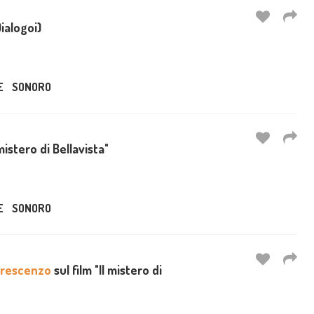
Dialogoi)
E
SONORO
 mistero di Bellavista"
E
SONORO
Crescenzo
sul film "Il mistero di