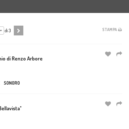
STAMPA
di
3
chio di Renzo Arbore
E
SONORO
Bellavista"