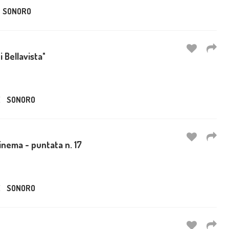
SONORO
di Bellavista"
E
SONORO
inema - puntata n. 17
E
SONORO