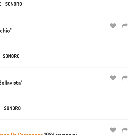
E
SONORO
cchio"
SONORO
Bellavista"
E
SONORO
iano De Crescenzo
1984 immagini