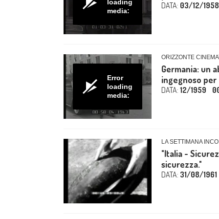
loading
DATA:
03/12/1958
media:
ORIZZONTE CINEMA
Germania: un a
Error
ingegnoso per 
loading
DATA:
12/1959
0
media:
LA SETTIMANA INCOM
"Italia - Sicur
sicurezza."
DATA:
31/08/1961