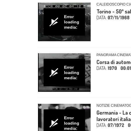
CALEIDOSCOPIO CIA
Torino - 50º sa
Error
DATA:
07/11/1968
loading
media:
PANORAMA CINEMAT
Corsa di automo
Error
DATA:
1970
00:0
loading
media:
NOTIZIE CINEMATOG
Germania - La c
Error
lavoratori italia
loading
DATA:
07/1972
0
media: