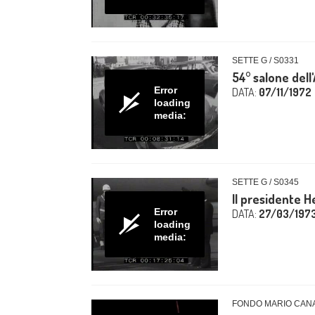
SETTE G / S0331
54° salone dell
Error
DATA:
07/11/1972
loading
media:
SETTE G / S0345
Il presidente H
Error
DATA:
27/03/197
loading
media:
FONDO MARIO CAN