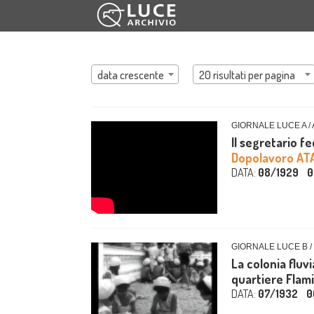
data crescente
20 risultati per pagina
GIORNALE LUCE A /
Il segretario fe
Dopolavoro AT
DATA:
08/1929
0
GIORNALE LUCE B /
La colonia fluv
quartiere Flam
DATA:
07/1932
0