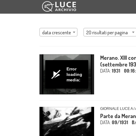
data crescente
20 risultati per pagina
Merano. XIII co
(settembre 193
Error
DATA:
1931
00:16
loading
media:
GIORNALE LUCE A /
Parte da Merano
DATA:
09/1931
B