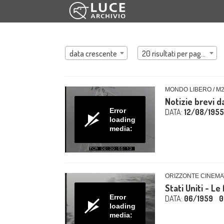
data crescente
20 risultati per pagina
MONDO LIBERO / M
Notizie brevi da 
Error
DATA:
12/08/1955
loading
media:
ORIZZONTE CINEMA
Stati Uniti - Le
Error
DATA:
06/1959
0
loading
media: