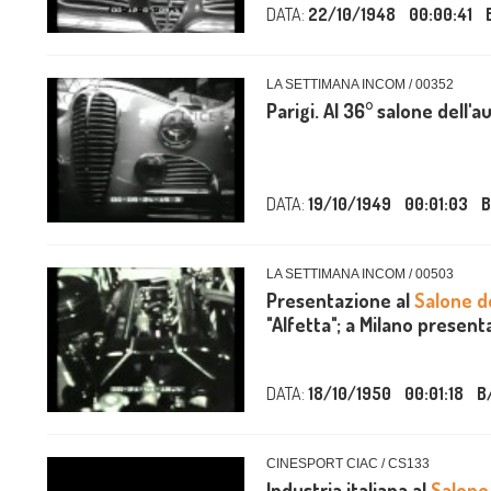
DATA:
22/10/1948
00:00:41
LA SETTIMANA INCOM / 00352
Parigi. Al 36° salone dell'a
DATA:
19/10/1949
00:01:03
B
LA SETTIMANA INCOM / 00503
Presentazione al
Salone de
"Alfetta"; a Milano presenta
DATA:
18/10/1950
00:01:18
B
CINESPORT CIAC / CS133
Industria italiana al
Salone 