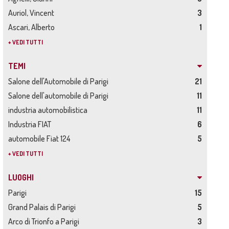
Auriol, Vincent
3
Ascari, Alberto
1
+ VEDI TUTTI
TEMI
Salone dell'Automobile di Parigi
21
Salone dell'automobile di Parigi
11
industria automobilistica
11
Industria FIAT
6
automobile Fiat 124
5
+ VEDI TUTTI
LUOGHI
Parigi
15
Grand Palais di Parigi
5
Arco di Trionfo a Parigi
3