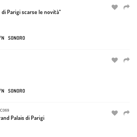
 di Parigi scarse le novità"
/N
SONORO
/N
SONORO
OC069
rand Palais di Parigi