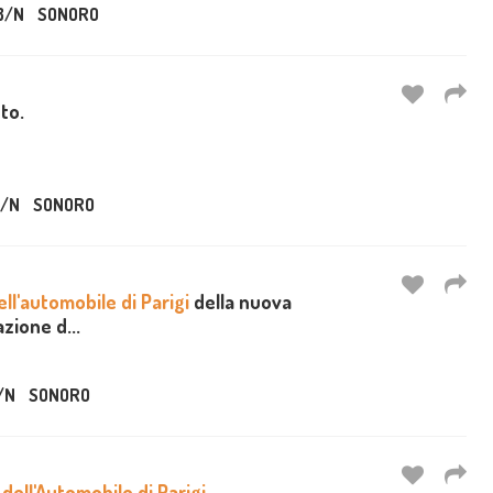
B/N
SONORO
uto.
/N
SONORO
ll'automobile di Parigi
della nuova
zione d...
/N
SONORO
dell'Automobile di Parigi