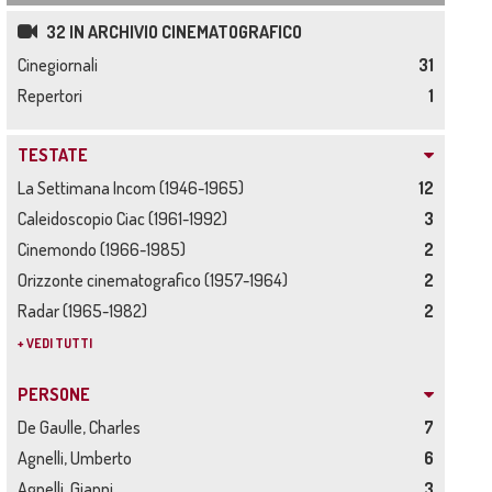
32 IN ARCHIVIO CINEMATOGRAFICO
Cinegiornali
31
Repertori
1
TESTATE
La Settimana Incom (1946-1965)
12
Caleidoscopio Ciac (1961-1992)
3
Cinemondo (1966-1985)
2
Orizzonte cinematografico (1957-1964)
2
Radar (1965-1982)
2
+ VEDI TUTTI
PERSONE
De Gaulle, Charles
7
Agnelli, Umberto
6
Agnelli, Gianni
3