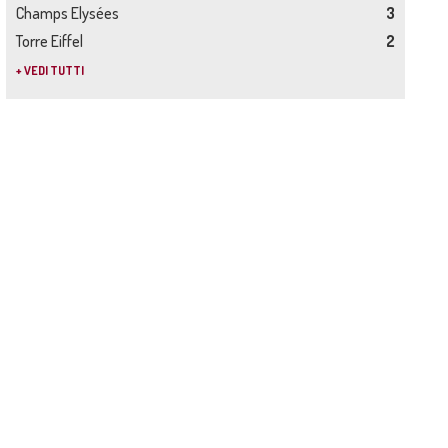
Champs Elysées
3
Torre Eiffel
2
+ VEDI TUTTI