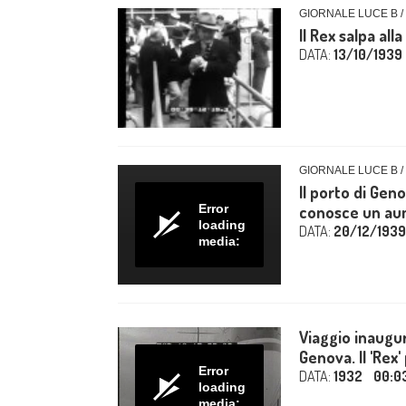
GIORNALE LUCE B /
Il Rex salpa all
DATA:
13/10/1939
GIORNALE LUCE B /
Il porto di Ge
Error
conosce un aum
loading
DATA:
20/12/1939
media:
Viaggio inaugur
Genova. Il 'Rex'
Error
DATA:
1932
00:0
loading
media: