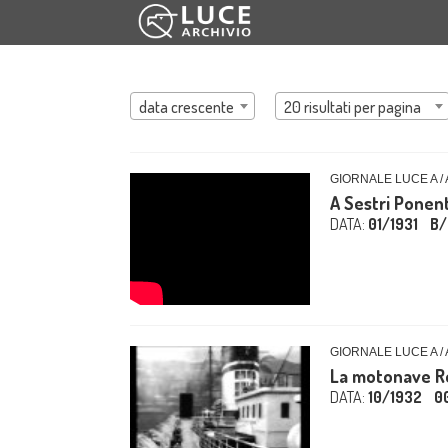
data crescente
20 risultati per pagina
GIORNALE LUCE A /
A Sestri Ponent
DATA:
01/1931
B/
GIORNALE LUCE A /
La motonave R
DATA:
10/1932
0