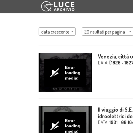
data crescente
20 risultati per pagina
Venezia, città 
DATA:
[1926 - 192
Error
loading
media:
Il viaggio di S.
idroelettrici del
Error
DATA:
1931
00:16
loading
media: