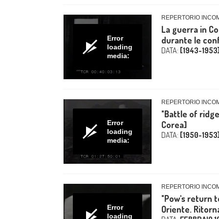
REPERTORIO INCO
La guerra in Cor
Error
durante le conf
loading
DATA:
[1943-1953
media:
REPERTORIO INCO
"Battle of ridg
Error
Corea]
loading
DATA:
[1950-1953
media:
REPERTORIO INCO
"Pow's return t
Error
Oriente. Ritorn
loading