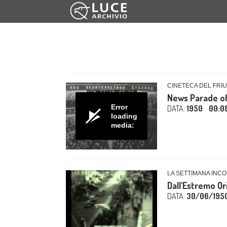
CINETECA DEL FRIU
News Parade of 
Error
DATA:
1950
00:0
loading
media:
LA SETTIMANA INCO
Dall'Estremo Or
DATA:
30/06/195